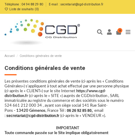
Téléphone : 04 94 88 29 80
E-mail : secretariat@cgd-distribution.fr
Liste de souhaits (
0
)
0
Accueil
Conditions générales de vente
Conditions générales de vente
Les présentes conditions générales de vente (ci-après les « Conditions
Générales») s’appliquent à tout achat effectué par une personne physique
(ci-après le « CLIENT») sur le site Internet
https://www.cgd-
distribution.fr
(ci-après le « SITE ») auprès de CGDistribution , SARL
immatriculée au registre du commerce et des sociétés sous le numéro
524 661 212 000 34 , ayant son siège social 141 Rue Saint-
06 26 92 85 80
,
Pons
- 13420 Gémenos
, France Tél :
email
secretariat@
cgd-distribution.fr
:
(ci-après le « VENDEUR »).
IMPORTANT
Toute commande passée sur le Site implique obligatoirement