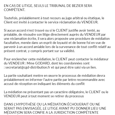
EN CAS DE LITIGE, SEULS LE TRIBUNAL DE BEZIER SERA
COMPÉTENT.
Toutefois, préalablement à tout recours au juge arbitral ou étatique, le
Client est invité à contacter le service réclamation du VENDEUR.
Si aucun accord n’est trouvé ou si le CLIENT justifie avoir tenté, au
préalable, de résoudre son litige directement auprès du VENDEUR par
une réclamation écrite, il sera alors proposée une procédure de médiation
facultative, menée dans un esprit de loyauté et de bonne foi en vue de
parvenir à un accord amiable lors de la survenance de tout conflit relatif au
présent contrat, y compris portant sur sa validité.
Pour enclencher cette médiation, le CLIENT peut contacter le médiateur
du VENDEUR : Mme GODARD, dont les coordonnées sont
: secretariat@cgd-distribution.fr et qui peut être saisi via un lien.
La partie souhaitant mettre en œuvre le processus de médiation devra
préalablement en informer l’autre partie par lettre recommandée avec
accusé de réception en indiquant les éléments du conflit
La médiation ne présentant pas un caractère obligatoire, le CLIENT ou le
VENDEUR peut à tout moment se retirer du processus
DANS L’HYPOTHÈSE OU LA MÉDIATION ÉCHOUERAIT OU NE
SERAIT PAS ENVISAGÉE, LE LITIGE AYANT PU DONNER LIEU UNE
MÉDIATION SERA CONFIE A LA JURIDICTION COMPÉTENTE