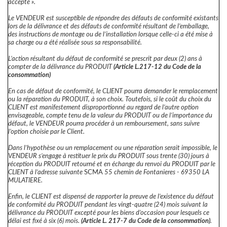
accepté ».
Le VENDEUR est susceptible de répondre des défauts de conformité existants
lors de la délivrance et des défauts de conformité résultant de l’emballage,
des instructions de montage ou de l’installation lorsque celle-ci a été mise à
sa charge ou a été réalisée sous sa responsabilité.
L’action résultant du défaut de conformité se prescrit par deux (2) ans à
compter de la délivrance du PRODUIT
(Article L.217-12 du Code de la
consommation)
En cas de défaut de conformité, le CLIENT pourra demander le remplacement
ou la réparation du PRODUIT, à son choix. Toutefois, si le coût du choix du
CLIENT est manifestement disproportionné au regard de l’autre option
envisageable, compte tenu de la valeur du PRODUIT ou de l’importance du
défaut, le VENDEUR pourra procéder à un remboursement, sans suivre
l’option choisie par le Client.
Dans l’hypothèse ou un remplacement ou une réparation serait impossible, le
VENDEUR s’engage à restituer le prix du PRODUIT sous trente (30) jours à
réception du PRODUIT retourné et en échange du renvoi du PRODUIT par le
CLIENT à l’adresse suivante
SCMA
55 chemin de Fontanieres - 69350 LA
MULATIERE.
Enfin, le CLIENT est dispensé de rapporter la preuve de l’existence du défaut
de conformité du PRODUIT pendant les vingt-quatre (24) mois suivant la
délivrance du PRODUIT excepté pour les biens d’occasion pour lesquels ce
délai est fixé à six (6) mois.
(Article L. 217-7 du Code de la consommation)
.