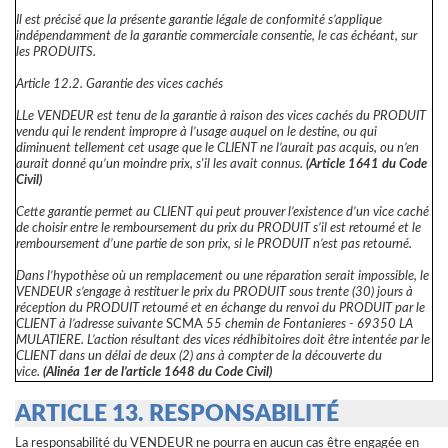
Il est précisé que la présente garantie légale de conformité s’applique
indépendamment de la garantie commerciale consentie, le cas échéant, sur
les PRODUITS.
Article 12.2. Garantie des vices cachés
LLe VENDEUR est tenu de la garantie à raison des vices cachés du PRODUIT
vendu qui le rendent impropre à l’usage auquel on le destine, ou qui
diminuent tellement cet usage que le CLIENT ne l’aurait pas acquis, ou n’en
aurait donné qu’un moindre prix, s'il les avait connus.
(Article 1641 du Code
Civil)
Cette garantie permet au CLIENT qui peut prouver l’existence d’un vice caché
de choisir entre le remboursement du prix du PRODUIT s’il est retourné et le
remboursement d’une partie de son prix, si le PRODUIT n’est pas retourné.
Dans l’hypothèse où un remplacement ou une réparation serait impossible, le
VENDEUR s’engage à restituer le prix du PRODUIT sous trente (30) jours à
réception du PRODUIT retourné et en échange du renvoi du PRODUIT par le
CLIENT à l’adresse suivante
SCMA
55 chemin de Fontanieres - 69350 LA
MULATIERE. L’action résultant des vices rédhibitoires doit être intentée par le
CLIENT dans un délai de deux (2) ans à compter de la découverte du
vice.
(Alinéa 1er de l’article 1648 du Code Civil)
ARTICLE 13. RESPONSABILITÉ
La responsabilité du VENDEUR ne pourra en aucun cas être engagée en