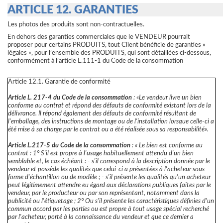
ARTICLE 12. GARANTIES
Les photos des produits sont non-contractuelles.
En dehors des garanties commerciales que le VENDEUR pourrait
proposer pour certains PRODUITS, tout Client bénéficie de garanties «
légales », pour l’ensemble des PRODUITS, qui sont détaillées ci-dessous,
conformément à l’article L.111-1 du Code de la consommation
Article 12.1. Garantie de conformité
Article L. 217-4 du Code de la consommation
: «Le vendeur livre un bien
conforme au contrat et répond des défauts de conformité existant lors de la
délivrance. Il répond également des défauts de conformité résultant de
l'emballage, des instructions de montage ou de l'installation lorsque celle-ci a
été mise à sa charge par le contrat ou a été réalisée sous sa responsabilité».
Article L.217-5 du Code de la consommation
: « Le bien est conforme au
contrat : 1° S'il est propre à l'usage habituellement attendu d'un bien
semblable et, le cas échéant : - s'il correspond à la description donnée par le
vendeur et possède les qualités que celui-ci a présentées à l'acheteur sous
forme d'échantillon ou de modèle ; - s'il présente les qualités qu'un acheteur
peut légitimement attendre eu égard aux déclarations publiques faites par le
vendeur, par le producteur ou par son représentant, notamment dans la
publicité ou l'étiquetage ; 2° Ou s'il présente les caractéristiques définies d'un
commun accord par les parties ou est propre à tout usage spécial recherché
par l'acheteur, porté à la connaissance du vendeur et que ce dernier a