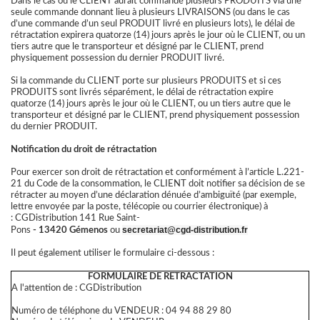
Dans le cas où le CLIENT aurait commandé plusieurs PRODUITS via une
seule commande donnant lieu à plusieurs LIVRAISONS (ou dans le cas
d’une commande d’un seul PRODUIT livré en plusieurs lots), le délai de
rétractation expirera quatorze (14) jours après le jour où le CLIENT, ou un
tiers autre que le transporteur et désigné par le CLIENT, prend
physiquement possession du dernier PRODUIT livré.
Si la commande du CLIENT porte sur plusieurs PRODUITS et si ces
PRODUITS sont livrés séparément, le délai de rétractation expire
quatorze (14) jours après le jour où le CLIENT, ou un tiers autre que le
transporteur et désigné par le CLIENT, prend physiquement possession
du dernier PRODUIT.
Notification du droit de rétractation
Pour exercer son droit de rétractation et conformément à l’article L.221-
21 du Code de la consommation, le CLIENT doit notifier sa décision de se
rétracter au moyen d’une déclaration dénuée d’ambiguïté (par exemple,
lettre envoyée par la poste, télécopie ou courrier électronique) à
: CGDistribution
141 Rue Saint-
secretariat@
cgd-distribution.fr
Pons
- 13420 Gémenos
ou
Il peut également utiliser le formulaire ci-dessous :
FORMULAIRE DE RETRACTATION
A l'attention de : CGDistribution
Numéro de téléphone du VENDEUR : 04 94 88 29 80