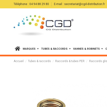
Téléphone : 04 94 88 29 80
E-mail : secretariat@cgd-distribution.fr
MARQUES
TUBES & RACCORDS
VANNES & ROBINETS
C
Accueil
Tubes & raccords
Raccords & tubes PER
Raccords gl